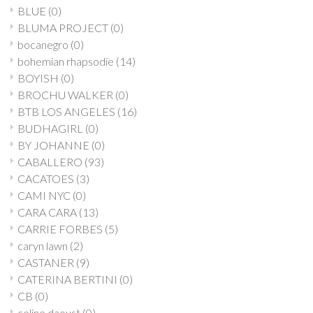
BLUE
(0)
BLUMA PROJECT
(0)
bocanegro
(0)
bohemian rhapsodie
(14)
BOYISH
(0)
BROCHU WALKER
(0)
BTB LOS ANGELES
(16)
BUDHAGIRL
(0)
BY JOHANNE
(0)
CABALLERO
(93)
CACATOES
(3)
CAMI NYC
(0)
CARA CARA
(13)
CARRIE FORBES
(5)
caryn lawn
(2)
CASTANER
(9)
CATERINA BERTINI
(0)
CB
(0)
celine daoust
(0)