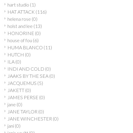
hart studio
(1)
HAT ATTACK
(116)
helena rose
(0)
holst and lee
(13)
HONORINE
(0)
house of fou
(6)
HUMA BLANCO
(11)
HUTCH
(0)
ILA
(0)
INDI AND COLD
(0)
JAAKS BY THE SEA
(0)
JACQUEMUS
(5)
JAKETT
(0)
JAMES PERSE
(0)
jane
(0)
JANE TAYLOR
(0)
JANE WINCHESTER
(0)
jani
(0)
janis savitt
(0)