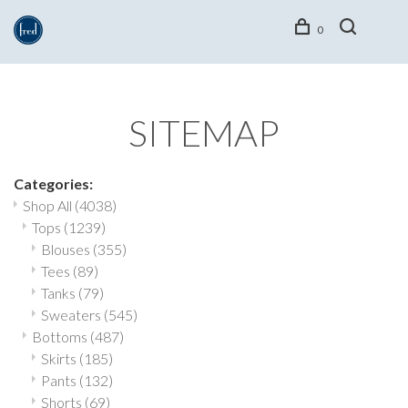
0
SITEMAP
Categories:
Shop All
(4038)
Tops
(1239)
Blouses
(355)
Tees
(89)
Tanks
(79)
Sweaters
(545)
Bottoms
(487)
Skirts
(185)
Pants
(132)
Shorts
(69)